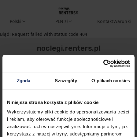
Polski
PLN zł
Kontakt
Warunki
Błąd! Request failed with status code 404
noclegi.renters.pl
zapytania@renters.pl
+48225115114
Zgoda
Szczegóły
O plikach cookies
Polityka prywatności
Niniejsza strona korzysta z plików cookie
Wykorzystujemy pliki cookie do spersonalizowania treści
i reklam, aby oferować funkcje społecznościowe i
analizować ruch w naszej witrynie. Informacje o tym, jak
korzystasz z naszej witryny, udostępniamy partnerom