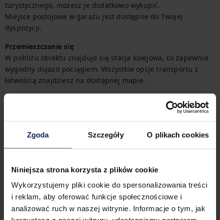
turystycznego, możesz je dodatkowo wykupić.

Miejsce postojowe w garażu jest dostępne do Twojej 
dyspozycji.
Przemieszczanie się
W pobliżu obiektu znajduje się stacja kolejowa, co zapewnia 
wygodny dojazd pociągiem. Wszystkie opcje transportu z 
łatwością znajdziesz na dostępnej mapie.
Zameldowanie i wymeldowanie
Zameldowanie:
16:00
Wymeldowanie:
10:00
Zgoda
Szczegóły
O plikach cookies
Cechy obiektu
Niniejsza strona korzysta z plików cookie
Wykorzystujemy pliki cookie do spersonalizowania treści
i reklam, aby oferować funkcje społecznościowe i
2
sypialnie
2
łóżka
analizować ruch w naszej witrynie. Informacje o tym, jak