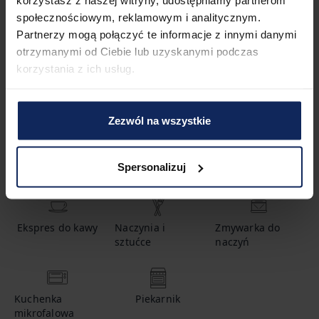
korzystasz z naszej witryny, udostępniamy partnerom
społecznościowym, reklamowym i analitycznym.
1.5
łazienki
Partnerzy mogą połączyć te informacje z innymi danymi
otrzymanymi od Ciebie lub uzyskanymi podczas
korzystania z ich usług.
Udogodnienia
Zezwól na wszystkie
Gorąca woda
Szampon
Łóżeczko
Spersonalizuj
dziecięce
Ekspres do kawy
Naczynia i
Zmywarka do
sztućce
naczyń
Kuchenka
Piekarnik
mikrofalowa