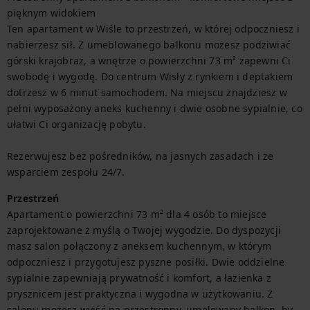
pięknym widokiem

Ten apartament w Wiśle to przestrzeń, w której odpoczniesz i 
nabierzesz sił. Z umeblowanego balkonu możesz podziwiać 
górski krajobraz, a wnętrze o powierzchni 73 m² zapewni Ci 
swobodę i wygodę. Do centrum Wisły z rynkiem i deptakiem 
dotrzesz w 6 minut samochodem. Na miejscu znajdziesz w 
pełni wyposażony aneks kuchenny i dwie osobne sypialnie, co 
ułatwi Ci organizację pobytu.

Rezerwujesz bez pośredników, na jasnych zasadach i ze 
wsparciem zespołu 24/7.
Przestrzeń
Apartament o powierzchni 73 m² dla 4 osób to miejsce 
zaprojektowane z myślą o Twojej wygodzie. Do dyspozycji 
masz salon połączony z aneksem kuchennym, w którym 
odpoczniesz i przygotujesz pyszne posiłki. Dwie oddzielne 
sypialnie zapewniają prywatność i komfort, a łazienka z 
prysznicem jest praktyczna i wygodna w użytkowaniu. Z 
salonu możesz wyjść na przestronny, umelowany balkon, by 