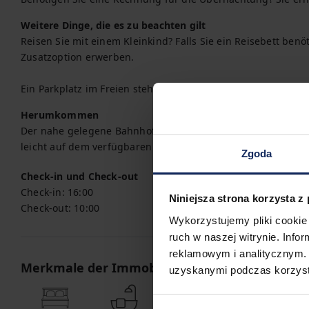
Weitere Dinge, die es zu beachten gilt
Reisen Sie mit einem Kleinkind? Falls Sie ein Reisebett benöt
Zusatzoption erwerben.

Ein Parkplatz im Freien steht Ihnen zur Verfügung.
Herumkommen
Der nahe gelegene Bahnhof bietet eine bequeme Anbindung.
leicht auf dem verfügbaren Plan gefunden werden.
Zgoda
Check-in und Check-out
Check-in:
16:00
Niniejsza strona korzysta z
Check-out:
10:00
Wykorzystujemy pliki cookie 
ruch w naszej witrynie. Inf
reklamowym i analitycznym. 
Merkmale der Immobilie
uzyskanymi podczas korzysta