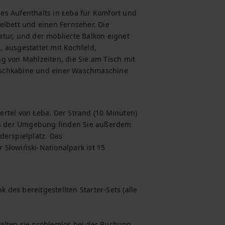
s Aufenthalts in Łeba für Komfort und 
lbett und einen Fernseher. Die 
tur, und der möblierte Balkon eignet 
 ausgestattet mit Kochfeld, 
 von Mahlzeiten, die Sie am Tisch mit 
uschkabine und einer Waschmaschine 
rtel von Łeba. Der Strand (10 Minuten) 
 In der Umgebung finden Sie außerdem 
erspielplatz. Das 
Słowiński-Nationalpark ist 15 
es bereitgestellten Starter-Sets (alle 
alten sie problemlos bei der Buchung.