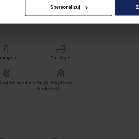
Spersonalizuj
Z
hampoo
Duschgel
Kinderfreundlich
Pack'n Play/Reise-
Kinderbett