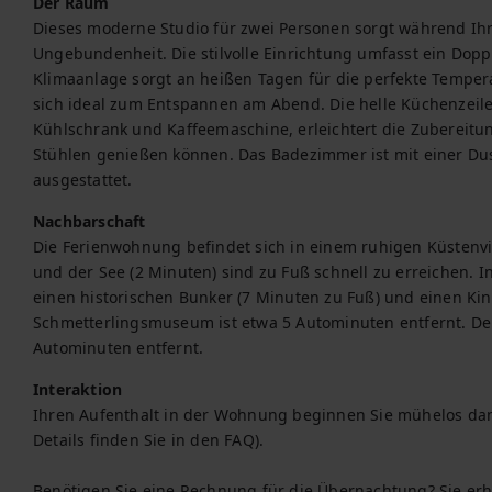
Der Raum
Dieses moderne Studio für zwei Personen sorgt während Ihre
Ungebundenheit. Die stilvolle Einrichtung umfasst ein Doppe
Klimaanlage sorgt an heißen Tagen für die perfekte Tempera
sich ideal zum Entspannen am Abend. Die helle Küchenzeile,
Kühlschrank und Kaffeemaschine, erleichtert die Zubereitung
Stühlen genießen können. Das Badezimmer ist mit einer D
ausgestattet.
Nachbarschaft
Die Ferienwohnung befindet sich in einem ruhigen Küstenvie
und der See (2 Minuten) sind zu Fuß schnell zu erreichen.
einen historischen Bunker (7 Minuten zu Fuß) und einen Kind
Schmetterlingsmuseum ist etwa 5 Autominuten entfernt. Der 
Autominuten entfernt.
Interaktion
Ihren Aufenthalt in der Wohnung beginnen Sie mühelos dank d
Details finden Sie in den FAQ).

Benötigen Sie eine Rechnung für die Übernachtung? Sie erh