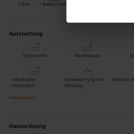
1
Bett
1
Badezimmer
Ausstattung
Körperseife
Warmwasser
S
Handtücher
Aufbewahrung von
Familien-/
vorhanden
Kleidung
Alle anzeigen
Hausordnung