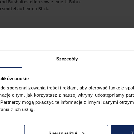
und Bushaltestellen sowie eine U-Bahn-
rsmittel auf einen Blick.
Szczegóły
 plików cookie
do spersonalizowania treści i reklam, aby oferować funkcje sp
ormacje o tym, jak korzystasz z naszej witryny, udostępniamy p
Partnerzy mogą połączyć te informacje z innymi danymi otrzym
nia z ich usług.
Spersonalizuj
Z