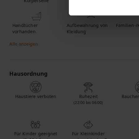
Körperseife
Warmwasser
S
Handtücher
Aufbewahrung von
Familien-/
vorhanden
Kleidung
Alle anzeigen
Hausordnung
Haustiere verboten
Ruhezeit
Rauchen
(22:00 bis 06:00)
Für Kinder geeignet
Für Kleinkinder