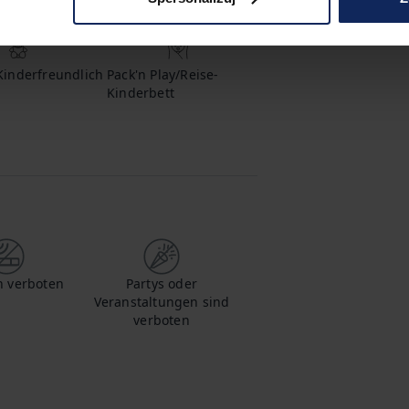
hampoo
Duschgel
Kinderfreundlich
Pack'n Play/Reise-
Kinderbett
 verboten
Partys oder
Veranstaltungen sind
verboten