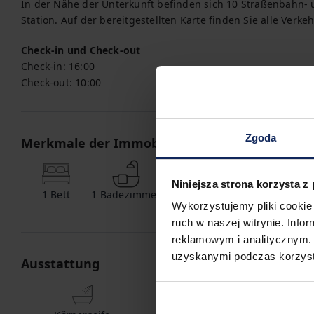
In der Nähe der Unterkunft befinden sich 10 Straßenbahn- 
Station. Auf der bereitgestellten Karte finden Sie alle Verkeh
Check-in und Check-out
Check-in:
16:00
Check-out:
10:00
Zgoda
Merkmale der Immobilie
Niniejsza strona korzysta z
1
Bett
1
Badezimmer
Wykorzystujemy pliki cookie 
ruch w naszej witrynie. Inf
reklamowym i analitycznym. 
uzyskanymi podczas korzysta
Ausstattung