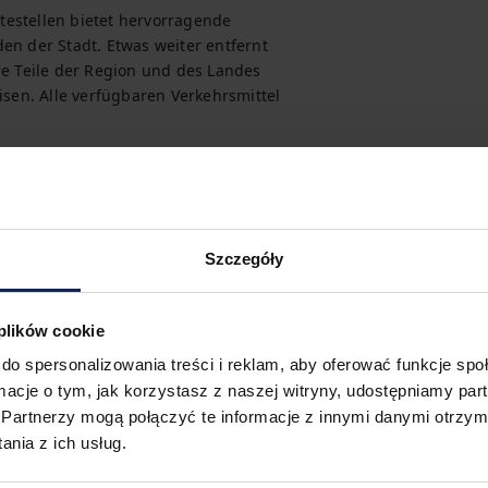
estellen bietet hervorragende 
 der Stadt. Etwas weiter entfernt 
 Teile der Region und des Landes 
isen. Alle verfügbaren Verkehrsmittel 
Szczegóły
 plików cookie
do spersonalizowania treści i reklam, aby oferować funkcje sp
ormacje o tym, jak korzystasz z naszej witryny, udostępniamy p
Partnerzy mogą połączyć te informacje z innymi danymi otrzym
nia z ich usług.