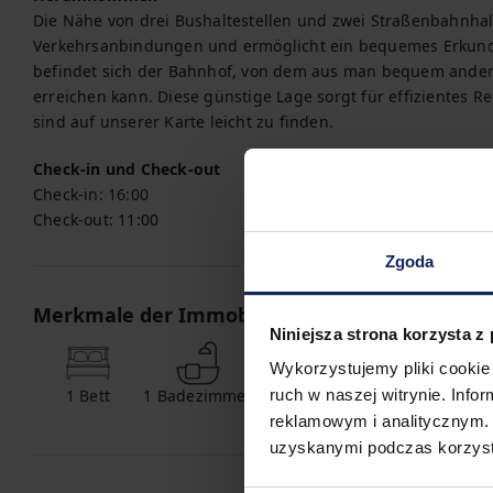
Die Nähe von drei Bushaltestellen und zwei Straßenbahnhalt
Verkehrsanbindungen und ermöglicht ein bequemes Erkunden
befindet sich der Bahnhof, von dem aus man bequem andere
erreichen kann. Diese günstige Lage sorgt für effizientes Re
sind auf unserer Karte leicht zu finden.
Check-in und Check-out
Check-in:
16:00
Check-out:
11:00
Zgoda
Merkmale der Immobilie
Niniejsza strona korzysta z
Wykorzystujemy pliki cookie 
1
Bett
1
Badezimmer
ruch w naszej witrynie. Inf
reklamowym i analitycznym. 
uzyskanymi podczas korzysta