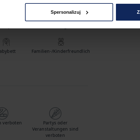
Spersonalizuj
Z
hampoo
Duschgel
abybett
Familien-/Kinderfreundlich
 verboten
Partys oder
Veranstaltungen sind
verboten