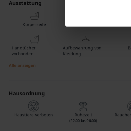
Ausstattung
Körperseife
Warmwasser
S
Handtücher
Aufbewahrung von
B
vorhanden
Kleidung
Alle anzeigen
Hausordnung
Haustiere verboten
Ruhezeit
Rauchen
(22:00 bis 06:00)