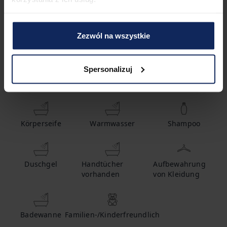
Zezwól na wszystkie
1
Badezimmer
Spersonalizuj
Ausstattung
Körperseife
Warmwasser
Shampoo
Duschgel
Handtücher
Aufbewahrung
vorhanden
von Kleidung
Badewanne
Familien-/Kinderfreundlich