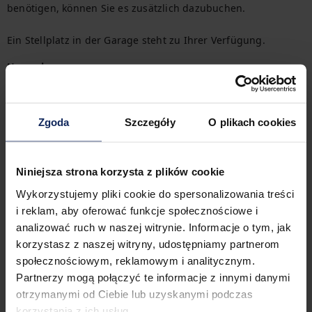
benötigen, können Sie es zusätzlich dazubuchen.

Ein Stellplatz in der Garage steht zu Ihrer Verfügung.
Herumkommen
Die Nähe zu den Bus- und Straßenbahnhaltestellen sowie zu 
den U-Bahn-Stationen und dem Bahnhof sorgt für eine 
hervorragende Verkehrsanbindung an alle Teile der Stadt. 
Zgoda
Szczegóły
O plikach cookies
Sie können alle Verkehrsmittel auf der Karte leicht finden.
Check-in und Check-out
Niniejsza strona korzysta z plików cookie
Check-in:
16:00
Check-out:
10:00
Wykorzystujemy pliki cookie do spersonalizowania treści
i reklam, aby oferować funkcje społecznościowe i
analizować ruch w naszej witrynie. Informacje o tym, jak
korzystasz z naszej witryny, udostępniamy partnerom
Merkmale der Immobilie
społecznościowym, reklamowym i analitycznym.
Partnerzy mogą połączyć te informacje z innymi danymi
otrzymanymi od Ciebie lub uzyskanymi podczas
1
Schlafzimmer
2
Betten
korzystania z ich usług.